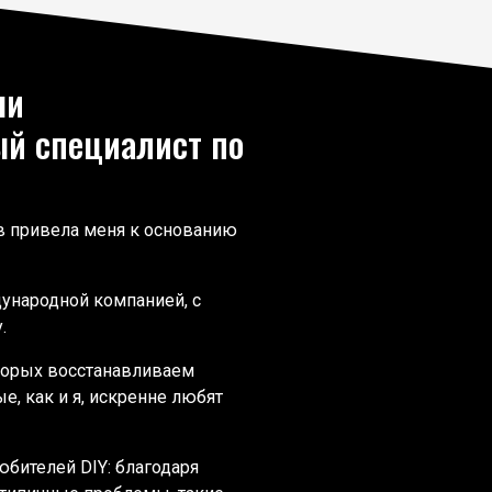
ни
й специалист по
в привела меня к основанию
дународной компанией, с
.
торых восстанавливаем
е, как и я, искренне любят
бителей DIY: благодаря