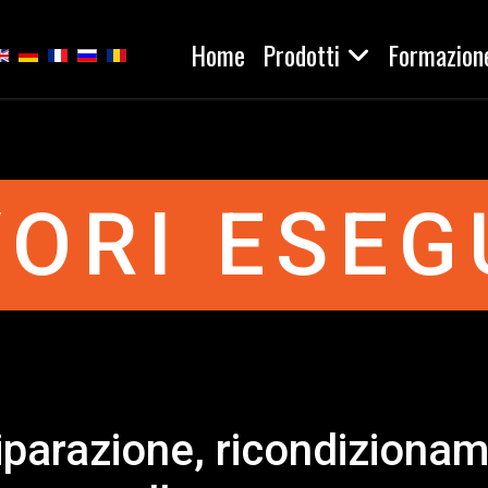
Home
Prodotti
Formazion
eleziona la tua lingua
ORI ESEG
iparazione, ricondizioname