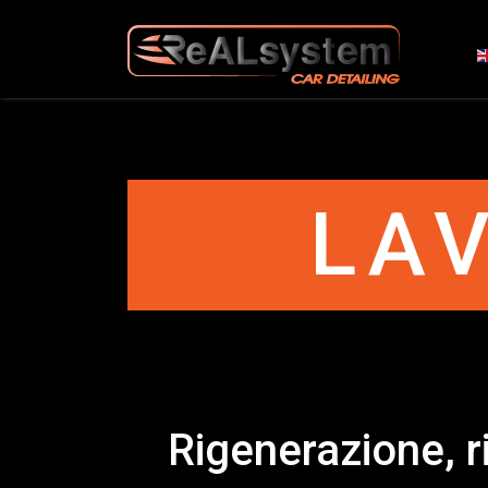
S
LAV
Rigenerazione, r