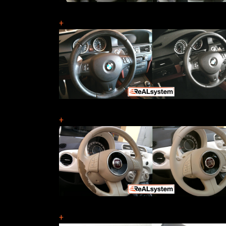
+
+
+